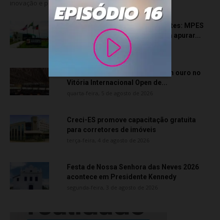
inovação e pela consolidação da...
Transporte particular de pacientes: MPES
aciona Câmara de Anchieta para apurar...
quarta-feira, 5 de agosto de 2026
Atletas de Vila Velha conquistam ouro no
Vitória Internacional Open de...
quarta-feira, 5 de agosto de 2026
Creci-ES promove capacitação gratuita
para corretores de imóveis
terça-feira, 4 de agosto de 2026
Festa de Nossa Senhora das Neves 2026
acontece em Presidente Kennedy
segunda-feira, 3 de agosto de 2026