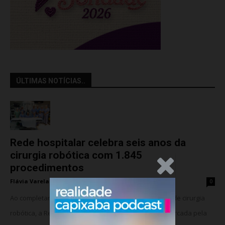
ÚLTIMAS NOTÍCIAS..
Rede hospitalar celebra seis anos da
cirurgia robótica com 1.845
.Anúncio
procedimentos
Flávia Varela
-
quinta-feira, 6 de agosto de 2026
0
Ao completar seis anos da implantação do programa de cirurgia
robótica, a Rede Meridional celebra uma trajetória marcada pela