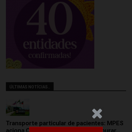
ÚLTIMAS NOTÍCIAS..
.Anúncio
Transporte particular de pacientes: MPES
aciona Câmara de Anchieta para apurar...