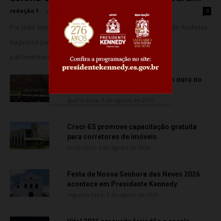
redação 1
-
quarta-feira, 5 de agosto de 2026
0
Por João Simas – Jornalista O MPES acionou a Câmara de Anchieta
na Justiça para barrar o suposto uso de assessores
parlamentares no transporte de...
Atletas de Vila Velha conquistam ouro no
Vitória Internacional Open de...
quarta-feira, 5 de agosto de 2026
Creci-ES promove capacitação gratuita
para corretores de imóveis
terça-feira, 4 de agosto de 2026
Festa de Nossa Senhora das Neves 2026
acontece em Presidente Kennedy
segunda-feira, 3 de agosto de 2026