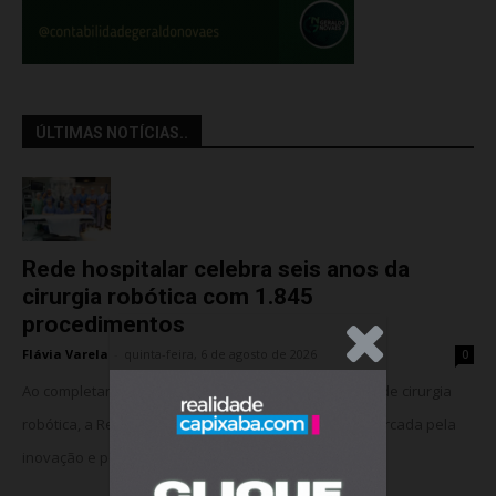
ÚLTIMAS NOTÍCIAS..
Rede hospitalar celebra seis anos da
cirurgia robótica com 1.845
procedimentos
.Anúncio
Flávia Varela
-
quinta-feira, 6 de agosto de 2026
0
Ao completar seis anos da implantação do programa de cirurgia
robótica, a Rede Meridional celebra uma trajetória marcada pela
inovação e pela consolidação da...