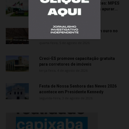
Transporte particular de pacientes: MPES
aciona Câmara de Anchieta para apurar...
quarta-feira, 5 de agosto de 2026
Atletas de Vila Velha conquistam ouro no
Vitória Internacional Open de...
quarta-feira, 5 de agosto de 2026
Creci-ES promove capacitação gratuita
para corretores de imóveis
terça-feira, 4 de agosto de 2026
Festa de Nossa Senhora das Neves 2026
acontece em Presidente Kennedy
segunda-feira, 3 de agosto de 2026