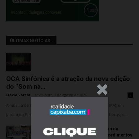
ÚLTIMAS NOTÍCIAS..
OCA Sinfônica é a atração da nova edição
do “Som na...
.Anúncio
Flávia Varela
-
sexta-feira, 7 de agosto de 2026
0
A música de câmara vai ocupar o Instituto Marlin Azul (IMA), em
Jardim da Penha, nesta sexta-feira (07). A partir das 18 horas, o...
Rede hospitalar celebra seis anos da
cirurgia robótica com 1.845 procedimentos