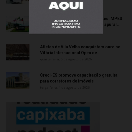
quinta-feira, 6 de agosto de 2026
Transporte particular de pacientes: MPES
aciona Câmara de Anchieta para apurar...
quarta-feira, 5 de agosto de 2026
Atletas de Vila Velha conquistam ouro no
Vitória Internacional Open de...
quarta-feira, 5 de agosto de 2026
Creci-ES promove capacitação gratuita
para corretores de imóveis
terça-feira, 4 de agosto de 2026