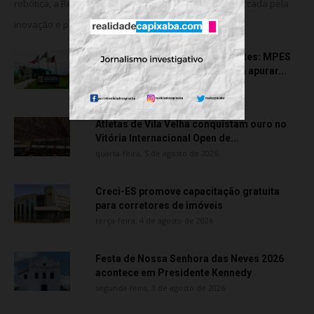
robótica, a Rede Meridional celebra uma trajetória marcada pela
inovação e pela consolidação da...
Transporte particular de pacientes: MPES
aciona Câmara de Anchieta para apurar...
quarta-feira, 5 de agosto de 2026
Atletas de Vila Velha conquistam ouro no
Vitória Internacional Open de...
quarta-feira, 5 de agosto de 2026
Creci-ES promove capacitação gratuita
para corretores de imóveis
terça-feira, 4 de agosto de 2026
Festa de Nossa Senhora das Neves 2026
acontece em Presidente Kennedy
segunda-feira, 3 de agosto de 2026