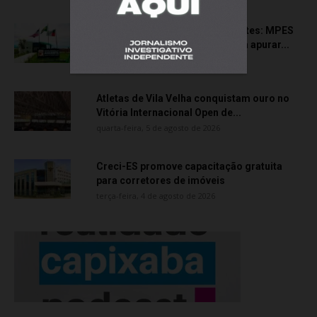
Transporte particular de pacientes: MPES
aciona Câmara de Anchieta para apurar...
quarta-feira, 5 de agosto de 2026
Atletas de Vila Velha conquistam ouro no
Vitória Internacional Open de...
quarta-feira, 5 de agosto de 2026
Creci-ES promove capacitação gratuita
para corretores de imóveis
terça-feira, 4 de agosto de 2026