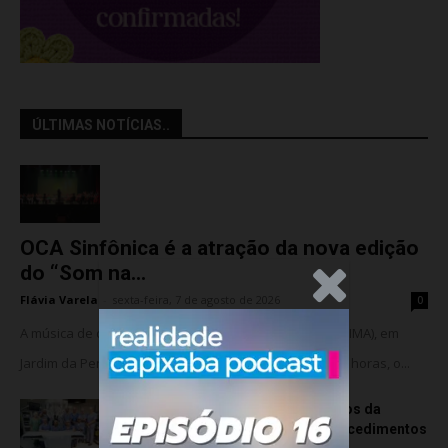
ÚLTIMAS NOTÍCIAS..
OCA Sinfônica é a atração da nova edição
do “Som na...
.Anúncio
Flávia Varela
-
sexta-feira, 7 de agosto de 2026
0
A música de câmara vai ocupar o Instituto Marlin Azul (IMA), em
Jardim da Penha, nesta sexta-feira (07). A partir das 18 horas, o...
Rede hospitalar celebra seis anos da
cirurgia robótica com 1.845 procedimentos