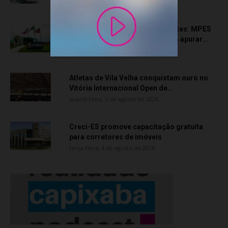
quinta-feira, 6 de agosto de 2026
Transporte particular de pacientes: MPES
aciona Câmara de Anchieta para apurar...
quarta-feira, 5 de agosto de 2026
Atletas de Vila Velha conquistam ouro no
Vitória Internacional Open de...
quarta-feira, 5 de agosto de 2026
Creci-ES promove capacitação gratuita
para corretores de imóveis
terça-feira, 4 de agosto de 2026