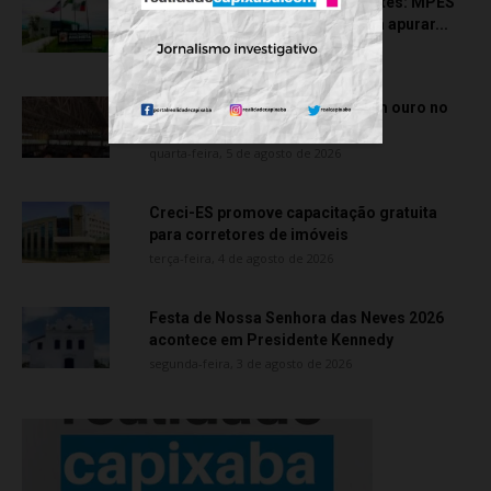
Transporte particular de pacientes: MPES
aciona Câmara de Anchieta para apurar...
quarta-feira, 5 de agosto de 2026
Atletas de Vila Velha conquistam ouro no
Vitória Internacional Open de...
quarta-feira, 5 de agosto de 2026
Creci-ES promove capacitação gratuita
para corretores de imóveis
terça-feira, 4 de agosto de 2026
Festa de Nossa Senhora das Neves 2026
acontece em Presidente Kennedy
segunda-feira, 3 de agosto de 2026