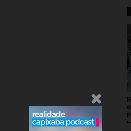
.Anúncio
R
d
p
Fl