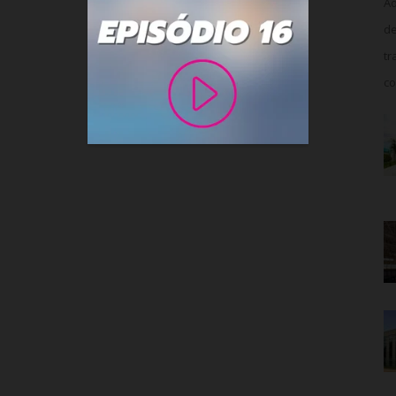
Ao
de
tr
co