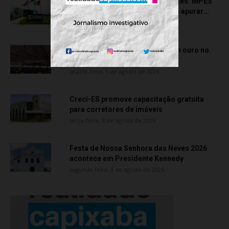
Transporte particular de pacientes: MPES
aciona Câmara de Anchieta para apurar...
quarta-feira, 5 de agosto de 2026
Atletas de Vila Velha conquistam ouro no
Vitória Internacional Open de...
quarta-feira, 5 de agosto de 2026
Creci-ES promove capacitação gratuita
para corretores de imóveis
terça-feira, 4 de agosto de 2026
Festa de Nossa Senhora das Neves 2026
acontece em Presidente Kennedy
segunda-feira, 3 de agosto de 2026