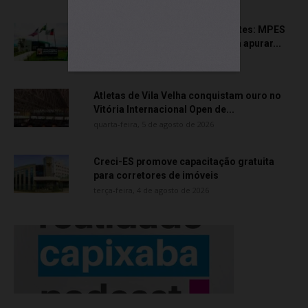
Transporte particular de pacientes: MPES
aciona Câmara de Anchieta para apurar...
quarta-feira, 5 de agosto de 2026
Atletas de Vila Velha conquistam ouro no
Vitória Internacional Open de...
quarta-feira, 5 de agosto de 2026
Creci-ES promove capacitação gratuita
para corretores de imóveis
terça-feira, 4 de agosto de 2026