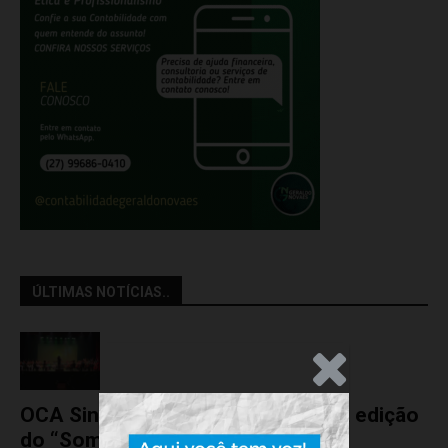
ÚLTIMAS NOTÍCIAS..
.Anúncio
OCA Sinfônica é a atração da nova edição
do “Som na...