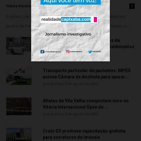
Flávia Varela
-
sexta-feira, 7 de agosto de 2026
0
A música de câmara vai ocupar o Instituto Marlin Azul (IMA), em
Jardim da Penha, nesta sexta-feira (07). A partir das 18 horas, o...
Rede hospitalar celebra seis anos da
cirurgia robótica com 1.845 procedimentos
quinta-feira, 6 de agosto de 2026
Transporte particular de pacientes: MPES
aciona Câmara de Anchieta para apurar...
quarta-feira, 5 de agosto de 2026
Atletas de Vila Velha conquistam ouro no
Vitória Internacional Open de...
quarta-feira, 5 de agosto de 2026
Creci-ES promove capacitação gratuita
para corretores de imóveis