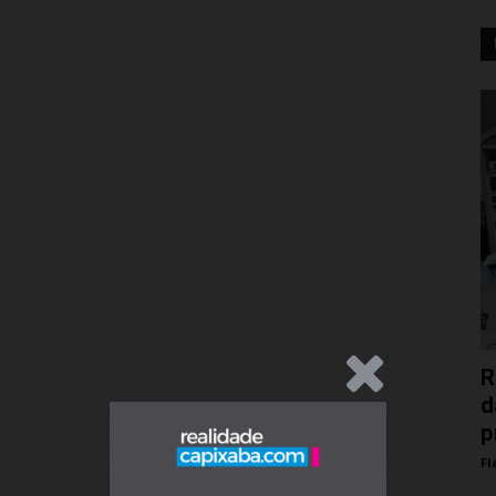
.Anúncio
R
d
p
Fl