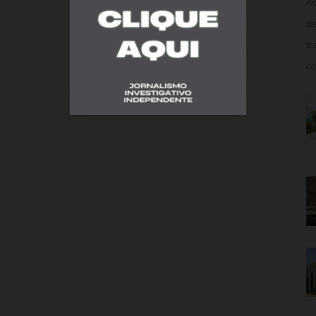
Ao
de
tr
co