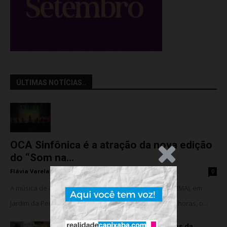
ÚLTIMAS NOTÍCIAS..
OCA Sinfônica é a atração da nova edição
.Anúncio
do “Som na...
Flávia Varela
-
sexta-feira, 7 de agosto de 2026
0
A música de câmara vai ocupar o Instituto Marlin Azul (IMA), em
Jardim da Penha, nesta sexta-feira (07). A partir das 18 horas, o...
Rede hospitalar celebra seis anos da