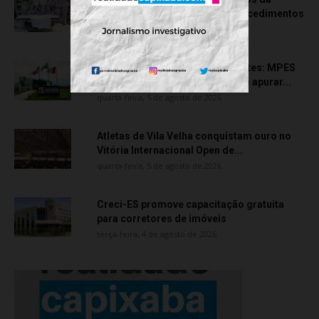
cirurgia robótica com 1.845 procedimentos
quinta-feira, 6 de agosto de 2026
Transporte particular de pacientes: MPES
aciona Câmara de Anchieta para apurar...
quarta-feira, 5 de agosto de 2026
Atletas de Vila Velha conquistam ouro no
Vitória Internacional Open de...
quarta-feira, 5 de agosto de 2026
Creci-ES promove capacitação gratuita
para corretores de imóveis
terça-feira, 4 de agosto de 2026