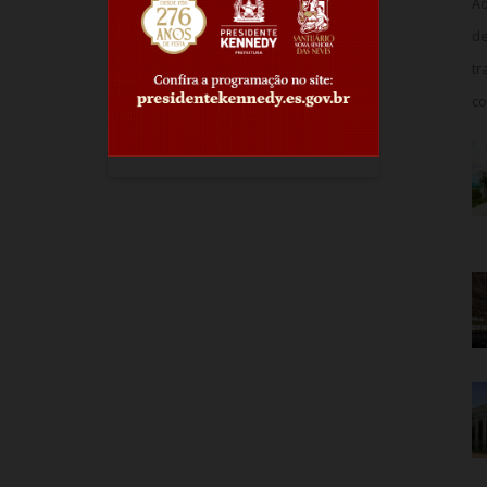
Ao
de
tr
co