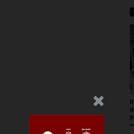
.Anúncio
R
d
p
Fl