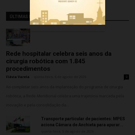
ÚLTIMAS NOTÍCIAS..
Rede hospitalar celebra seis anos da
cirurgia robótica com 1.845
procedimentos
Flávia Varela
-
quinta-feira, 6 de agosto de 2026
0
Ao completar seis anos da implantação do programa de cirurgia
robótica, a Rede Meridional celebra uma trajetória marcada pela
inovação e pela consolidação da...
Transporte particular de pacientes: MPES
aciona Câmara de Anchieta para apurar...
quarta-feira, 5 de agosto de 2026