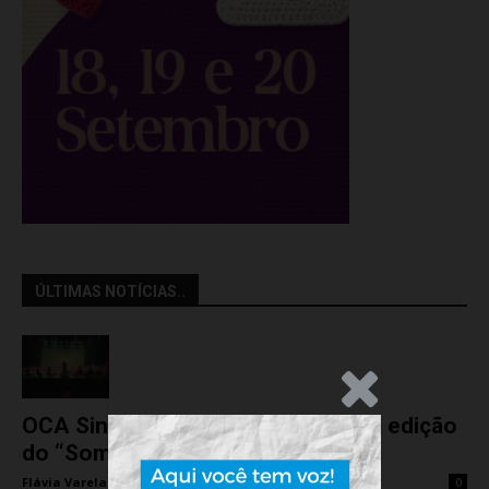
ÚLTIMAS NOTÍCIAS..
.Anúncio
OCA Sinfônica é a atração da nova edição
do “Som na...
Flávia Varela
-
sexta-feira, 7 de agosto de 2026
0