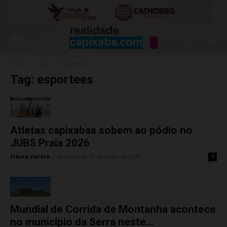
Início
Tags
Esportees
Tag: esportees
Atletas capixabas sobem ao pódio no
JUBS Praia 2026
Flávia Varela
-
sexta-feira, 22 de maio de 2026
0
Mundial de Corrida de Montanha acontece
no município da Serra neste...