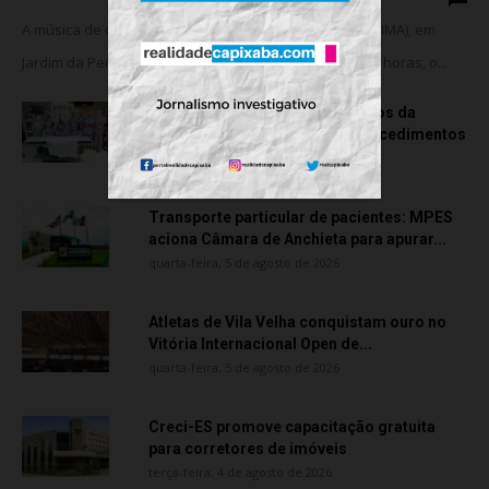
A música de câmara vai ocupar o Instituto Marlin Azul (IMA), em
Jardim da Penha, nesta sexta-feira (07). A partir das 18 horas, o...
Rede hospitalar celebra seis anos da
cirurgia robótica com 1.845 procedimentos
quinta-feira, 6 de agosto de 2026
Transporte particular de pacientes: MPES
aciona Câmara de Anchieta para apurar...
quarta-feira, 5 de agosto de 2026
Atletas de Vila Velha conquistam ouro no
Vitória Internacional Open de...
quarta-feira, 5 de agosto de 2026
Creci-ES promove capacitação gratuita
para corretores de imóveis
terça-feira, 4 de agosto de 2026