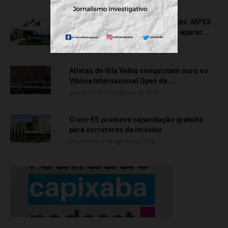
Transporte particular de pacientes: MPES
aciona Câmara de Anchieta para apurar...
quarta-feira, 5 de agosto de 2026
Atletas de Vila Velha conquistam ouro no
Vitória Internacional Open de...
quarta-feira, 5 de agosto de 2026
Creci-ES promove capacitação gratuita
para corretores de imóveis
terça-feira, 4 de agosto de 2026