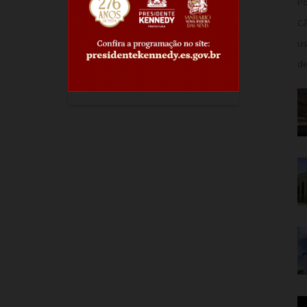
Po
Câ
us
de