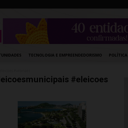
TUNIDADES
TECNOLOGIA E EMPREENDEDORISMO
POLÍTICA
leicoes #vitoriaes
leicoesmunicipais #eleicoes