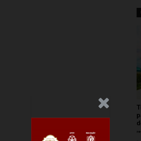
.Anúncio
T
p
d
re