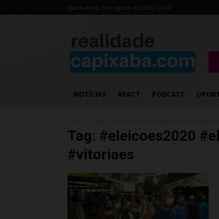
quarta-feira, 5 de agosto de 2026 / 23:46
NOTÍCIAS
REACT
PODCAST
OPOR
Início
Tags
#eleicoes2020 #eleicoesmunicipais #e
Tag: #eleicoes2020 #e
#vitoriaes