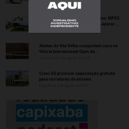
quinta-feira, 6 de agosto de 2026
Transporte particular de pacientes: MPES
aciona Câmara de Anchieta para apurar...
quarta-feira, 5 de agosto de 2026
Atletas de Vila Velha conquistam ouro no
Vitória Internacional Open de...
quarta-feira, 5 de agosto de 2026
Creci-ES promove capacitação gratuita
para corretores de imóveis
terça-feira, 4 de agosto de 2026