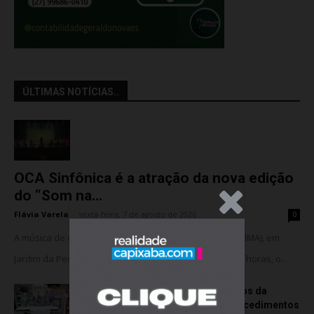
ÚLTIMAS NOTÍCIAS..
OCA Sinfônica é a atração da nova edição
do “Som na...
.Anúncio
Flávia Varela
-
sexta-feira, 7 de agosto de 2026
0
A música de câmara vai ocupar o Instituto Marlin Azul (IMA), em
Jardim da Penha, nesta sexta-feira (07). A partir das 18 horas, o...
Rede hospitalar celebra seis anos da
cirurgia robótica com 1.845 procedimentos