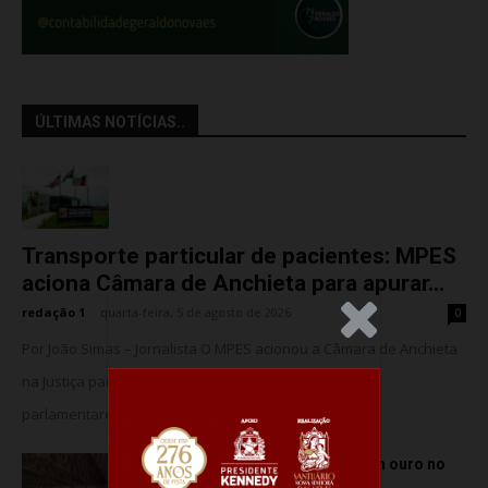
ÚLTIMAS NOTÍCIAS..
Transporte particular de pacientes: MPES
aciona Câmara de Anchieta para apurar...
redação 1
-
quarta-feira, 5 de agosto de 2026
0
.Anúncio
Por João Simas – Jornalista O MPES acionou a Câmara de Anchieta
na Justiça para barrar o suposto uso de assessores
parlamentares no transporte de...
Atletas de Vila Velha conquistam ouro no
Vitória Internacional Open de...