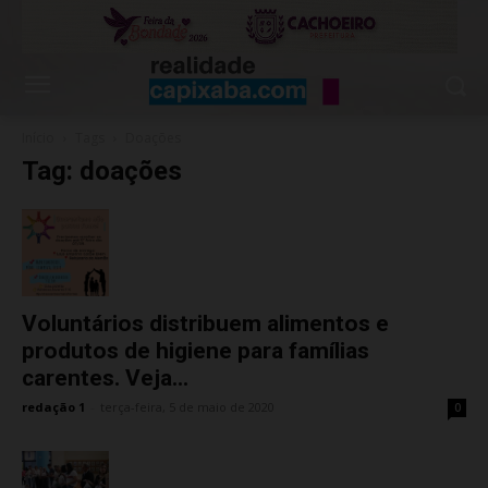
Início
Tags
Doações
Tag: doações
Voluntários distribuem alimentos e
produtos de higiene para famílias
carentes. Veja...
redação 1
-
terça-feira, 5 de maio de 2020
0