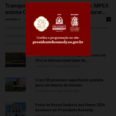
Transporte particular de pacientes: MPES
aciona Câmara de Anchieta para apurar...
redação 1
-
quarta-feira, 5 de agosto de 2026
0
Por João Simas – Jornalista O MPES acionou a Câmara de Anchieta
na Justiça para barrar o suposto uso de assessores
parlamentares no transporte de...
Atletas de Vila Velha conquistam ouro no
Vitória Internacional Open de...
quarta-feira, 5 de agosto de 2026
Creci-ES promove capacitação gratuita
para corretores de imóveis
terça-feira, 4 de agosto de 2026
Festa de Nossa Senhora das Neves 2026
acontece em Presidente Kennedy
segunda-feira, 3 de agosto de 2026