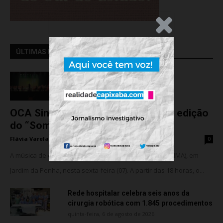
.Anúncio
ÚLTIMAS NOTÍCIAS..
OCA Sinfônica é a atração da nova edição
do “Som na...
Flávia Varela
-
sexta-feira, 7 de agosto de 2026
0
A música de câmara vai ocupar o Instituto Marlin Azul (IMA), em
Jardim da Penha, nesta sexta-feira (07). A partir das 18 horas, o...
Rede hospitalar celebra seis anos da
cirurgia robótica com 1.845 procedimentos
quinta-feira, 6 de agosto de 2026