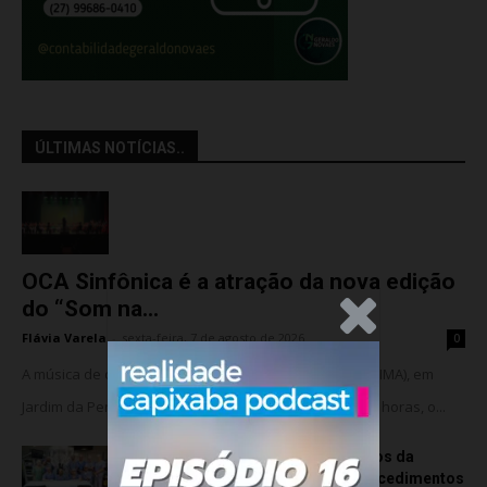
ÚLTIMAS NOTÍCIAS..
OCA Sinfônica é a atração da nova edição
do “Som na...
.Anúncio
Flávia Varela
-
sexta-feira, 7 de agosto de 2026
0
A música de câmara vai ocupar o Instituto Marlin Azul (IMA), em
Jardim da Penha, nesta sexta-feira (07). A partir das 18 horas, o...
Rede hospitalar celebra seis anos da
cirurgia robótica com 1.845 procedimentos