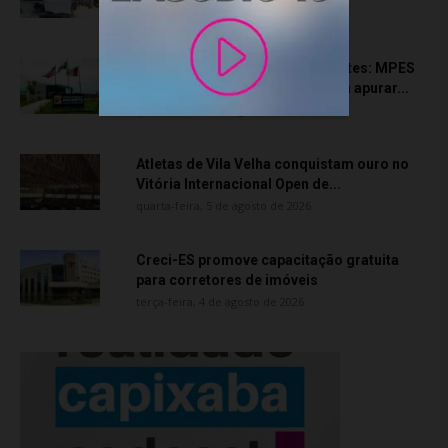
quinta-feira, 6 de agosto de 2026
Transporte particular de pacientes: MPES
aciona Câmara de Anchieta para apurar...
quarta-feira, 5 de agosto de 2026
Atletas de Vila Velha conquistam ouro no
Vitória Internacional Open de...
quarta-feira, 5 de agosto de 2026
Creci-ES promove capacitação gratuita
para corretores de imóveis
terça-feira, 4 de agosto de 2026