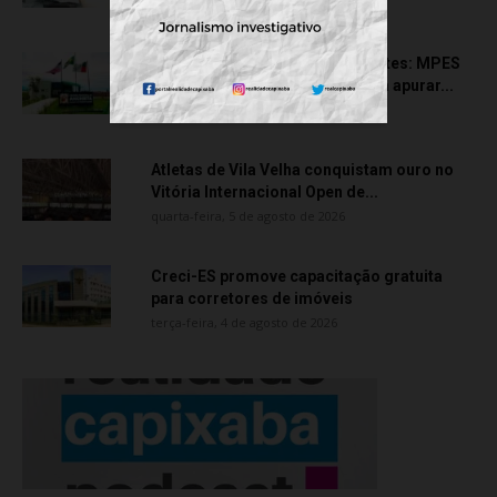
quinta-feira, 6 de agosto de 2026
Transporte particular de pacientes: MPES
aciona Câmara de Anchieta para apurar...
quarta-feira, 5 de agosto de 2026
Atletas de Vila Velha conquistam ouro no
Vitória Internacional Open de...
quarta-feira, 5 de agosto de 2026
Creci-ES promove capacitação gratuita
para corretores de imóveis
terça-feira, 4 de agosto de 2026