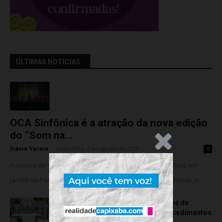
ÚLTIMAS NOTÍCIAS..
OCA Sinfônica é a atração da nova edição
do “Som na...
.Anúncio
Flávia Varela
-
sexta-feira, 7 de agosto de 2026
0
A música de câmara vai ocupar o Instituto Marlin Azul (IMA), em
Jardim da Penha, nesta sexta-feira (07). A partir das 18 horas, o...
Rede hospitalar celebra seis anos da
cirurgia robótica com 1.845 procedimentos