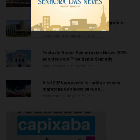
quarta-feira, 5 de agosto de 2026
Creci-ES promove capacitação gratuita
para corretores de imóveis
terça-feira, 4 de agosto de 2026
Festa de Nossa Senhora das Neves 2026
acontece em Presidente Kennedy
segunda-feira, 3 de agosto de 2026
Vital 2026 aproveita feriadão e escala
maratona de shows para os...
sexta-feira, 31 de julho de 2026