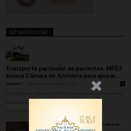
ÚLTIMAS NOTÍCIAS..
Transporte particular de pacientes: MPES
aciona Câmara de Anchieta para apurar...
redação 1
-
quarta-feira, 5 de agosto de 2026
0
.Anúncio
Por João Simas – Jornalista O MPES acionou a Câmara de Anchieta
na Justiça para barrar o suposto uso de assessores
parlamentares no transporte de...
Atletas de Vila Velha conquistam ouro no
Vitória Internacional Open de...