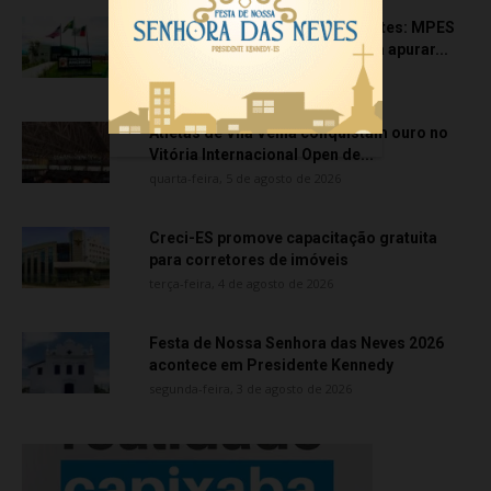
Transporte particular de pacientes: MPES
aciona Câmara de Anchieta para apurar...
quarta-feira, 5 de agosto de 2026
Atletas de Vila Velha conquistam ouro no
Vitória Internacional Open de...
quarta-feira, 5 de agosto de 2026
Creci-ES promove capacitação gratuita
para corretores de imóveis
terça-feira, 4 de agosto de 2026
Festa de Nossa Senhora das Neves 2026
acontece em Presidente Kennedy
segunda-feira, 3 de agosto de 2026