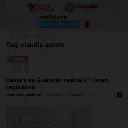
Início
Tags
Claudia garcia
Tag: claudia garcia
Câmara de Guarapari realiza 2° Fórum
Legislativo
Stephane Figueiredo
-
sexta-feira, 25 de outubro de 2019
0