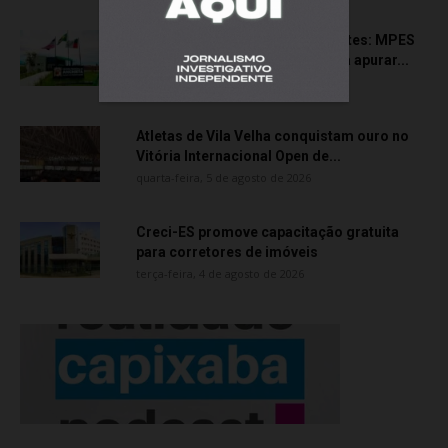
Transporte particular de pacientes: MPES
aciona Câmara de Anchieta para apurar...
quarta-feira, 5 de agosto de 2026
Atletas de Vila Velha conquistam ouro no
Vitória Internacional Open de...
quarta-feira, 5 de agosto de 2026
Creci-ES promove capacitação gratuita
para corretores de imóveis
terça-feira, 4 de agosto de 2026