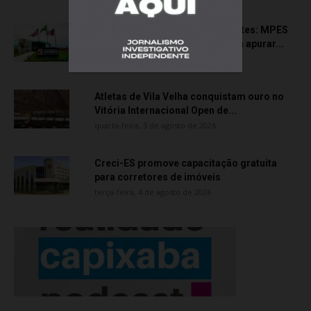
Transporte particular de pacientes: MPES
aciona Câmara de Anchieta para apurar...
quarta-feira, 5 de agosto de 2026
Atletas de Vila Velha conquistam ouro no
Vitória Internacional Open de...
quarta-feira, 5 de agosto de 2026
Creci-ES promove capacitação gratuita
para corretores de imóveis
terça-feira, 4 de agosto de 2026