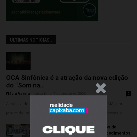
ÚLTIMAS NOTÍCIAS..
OCA Sinfônica é a atração da nova edição
do “Som na...
.Anúncio
Flávia Varela
-
sexta-feira, 7 de agosto de 2026
0
A música de câmara vai ocupar o Instituto Marlin Azul (IMA), em
Jardim da Penha, nesta sexta-feira (07). A partir das 18 horas, o...
Rede hospitalar celebra seis anos da
cirurgia robótica com 1.845 procedimentos