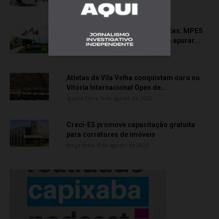
quinta-feira, 6 de agosto de 2026
Transporte particular de pacientes: MPES
aciona Câmara de Anchieta para apurar...
quarta-feira, 5 de agosto de 2026
Atletas de Vila Velha conquistam ouro no
Vitória Internacional Open de...
quarta-feira, 5 de agosto de 2026
Creci-ES promove capacitação gratuita
para corretores de imóveis
terça-feira, 4 de agosto de 2026