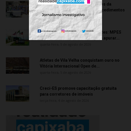
Rede hospitalar celebra seis anos da
cirurgia robótica com 1.845 procedimentos
quinta-feira, 6 de agosto de 2026
Transporte particular de pacientes: MPES
aciona Câmara de Anchieta para apurar...
quarta-feira, 5 de agosto de 2026
Atletas de Vila Velha conquistam ouro no
Vitória Internacional Open de...
quarta-feira, 5 de agosto de 2026
Creci-ES promove capacitação gratuita
para corretores de imóveis
terça-feira, 4 de agosto de 2026