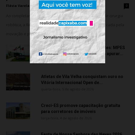
Flávia Varela
-
quinta-feira, 6 de agosto de 2026
0
Ao completar seis anos da implantação do programa de cirurgia
robótica, a Rede Meridional celebra uma trajetória marcada pela
inovação e pela consolidação da...
Transporte particular de pacientes: MPES
aciona Câmara de Anchieta para apurar...
quarta-feira, 5 de agosto de 2026
Atletas de Vila Velha conquistam ouro no
Vitória Internacional Open de...
quarta-feira, 5 de agosto de 2026
Creci-ES promove capacitação gratuita
para corretores de imóveis
terça-feira, 4 de agosto de 2026
Festa de Nossa Senhora das Neves 2026