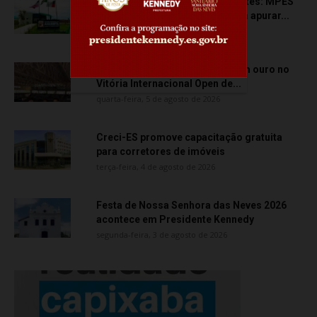
Transporte particular de pacientes: MPES
aciona Câmara de Anchieta para apurar...
quarta-feira, 5 de agosto de 2026
Atletas de Vila Velha conquistam ouro no
Vitória Internacional Open de...
quarta-feira, 5 de agosto de 2026
Creci-ES promove capacitação gratuita
para corretores de imóveis
terça-feira, 4 de agosto de 2026
Festa de Nossa Senhora das Neves 2026
acontece em Presidente Kennedy
segunda-feira, 3 de agosto de 2026