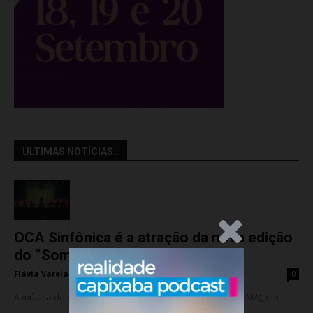
ÚLTIMAS NOTÍCIAS..
.Anúncio
OCA Sinfônica é a atração da nova edição
do “Som na...
Flávia Varela
-
sexta-feira, 7 de agosto de 2026
0
A música de câmara vai ocupar o Instituto Marlin Azul (IMA), em