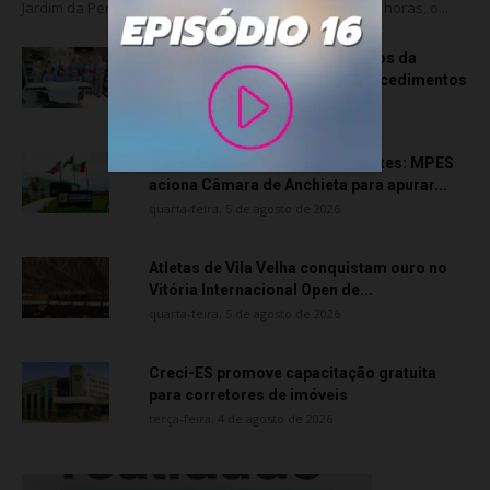
Jardim da Penha, nesta sexta-feira (07). A partir das 18 horas, o...
Rede hospitalar celebra seis anos da
cirurgia robótica com 1.845 procedimentos
quinta-feira, 6 de agosto de 2026
Transporte particular de pacientes: MPES
aciona Câmara de Anchieta para apurar...
quarta-feira, 5 de agosto de 2026
Atletas de Vila Velha conquistam ouro no
Vitória Internacional Open de...
quarta-feira, 5 de agosto de 2026
Creci-ES promove capacitação gratuita
para corretores de imóveis
terça-feira, 4 de agosto de 2026