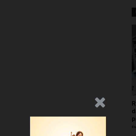
.Anúncio
R
d
p
Fl