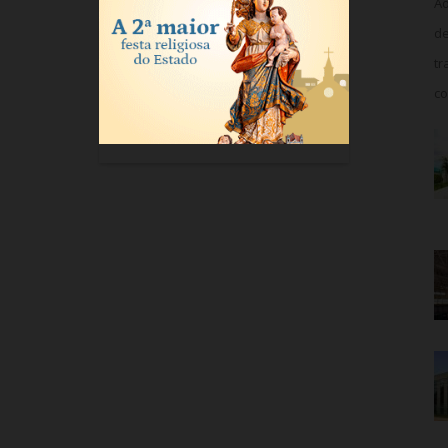
Ao
de
tr
co