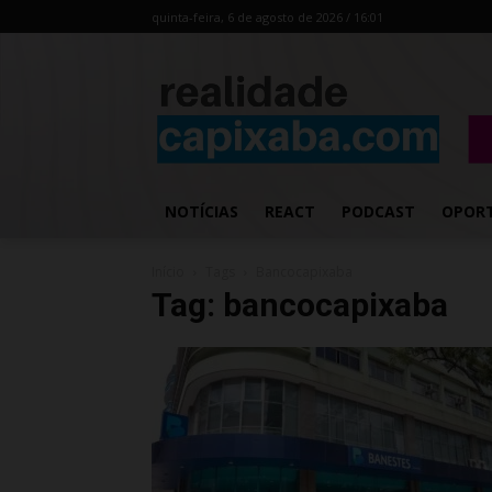
quinta-feira, 6 de agosto de 2026 / 16:01
NOTÍCIAS
REACT
PODCAST
OPOR
Início
Tags
Bancocapixaba
Tag: bancocapixaba