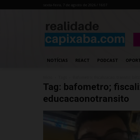
sexta-feira, 7 de agosto de 2026 / 16:07
NOTÍCIAS
REACT
PODCAST
OPOR
Início
Tags
Bafometro; fiscalizacao; transito; bli
Tag: bafometro; fiscali
educacaonotransito