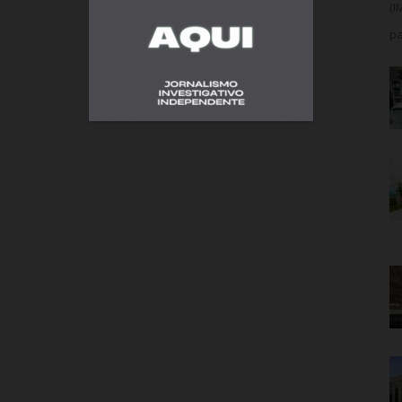
(I
pa