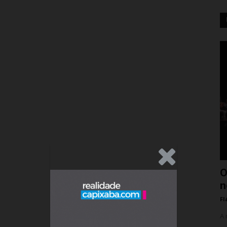
.Anúncio
O
n
Fl
A 