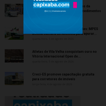
Rede hospitalar celebra seis anos da
cirurgia robótica com 1.845 procedimentos
quinta-feira, 6 de agosto de 2026
Transporte particular de pacientes: MPES
aciona Câmara de Anchieta para apurar...
quarta-feira, 5 de agosto de 2026
Atletas de Vila Velha conquistam ouro no
Vitória Internacional Open de...
quarta-feira, 5 de agosto de 2026
Creci-ES promove capacitação gratuita
para corretores de imóveis
terça-feira, 4 de agosto de 2026