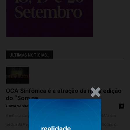
ÚLTIMAS NOTÍCIAS..
OCA Sinfônica é a atração da nova edição
.Anúncio
do “Som na...
Flávia Varela
-
sexta-feira, 7 de agosto de 2026
0
A música de câmara vai ocupar o Instituto Marlin Azul (IMA), em
Jardim da Penha, nesta sexta-feira (07). A partir das 18 horas, o...