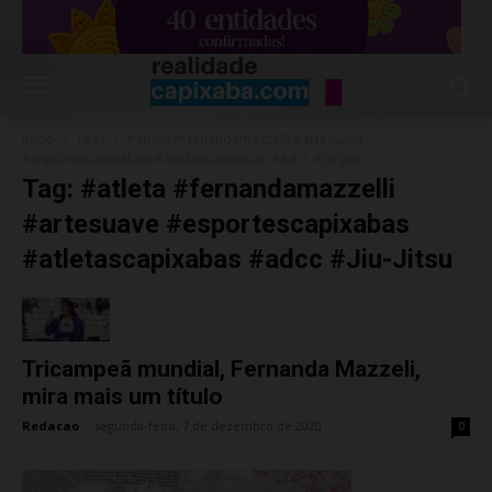
Início
Tags
#atleta #fernandamazzelli #artesuave
#esportescapixabas #atletascapixabas #adcc #Jiu-Jitsu
Tag: #atleta #fernandamazzelli
#artesuave #esportescapixabas
#atletascapixabas #adcc #Jiu-Jitsu
Tricampeã mundial, Fernanda Mazzeli,
mira mais um título
Redacao
-
segunda-feira, 7 de dezembro de 2020
0