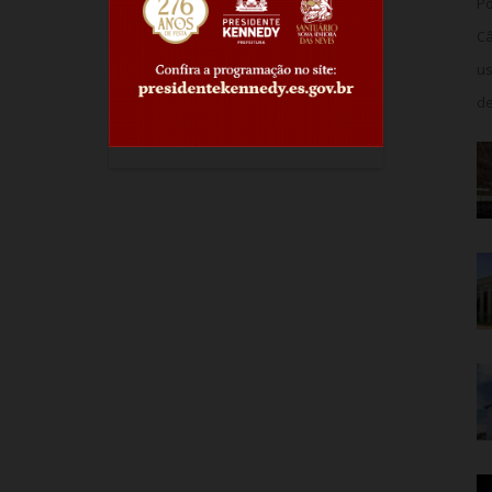
Po
Câ
us
de