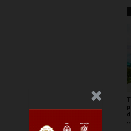
.Anúncio
T
p
d
re