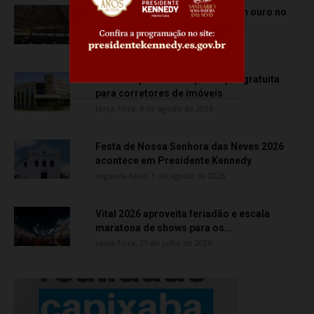
Atletas de Vila Velha conquistam ouro no
Vitória Internacional Open de...
quarta-feira, 5 de agosto de 2026
Creci-ES promove capacitação gratuita
para corretores de imóveis
terça-feira, 4 de agosto de 2026
Festa de Nossa Senhora das Neves 2026
acontece em Presidente Kennedy
segunda-feira, 3 de agosto de 2026
Vital 2026 aproveita feriadão e escala
maratona de shows para os...
sexta-feira, 31 de julho de 2026