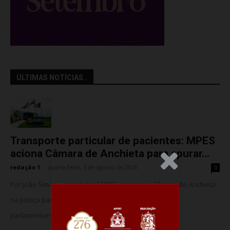
ÚLTIMAS NOTÍCIAS..
Transporte particular de pacientes: MPES
aciona Câmara de Anchieta para apurar...
.Anúncio
redação 1
-
quarta-feira, 5 de agosto de 2026
0
Por João Simas – Jornalista O MPES acionou a Câmara de Anchieta
na Justiça para barrar o suposto uso de assessores
parlamentares no transporte de...