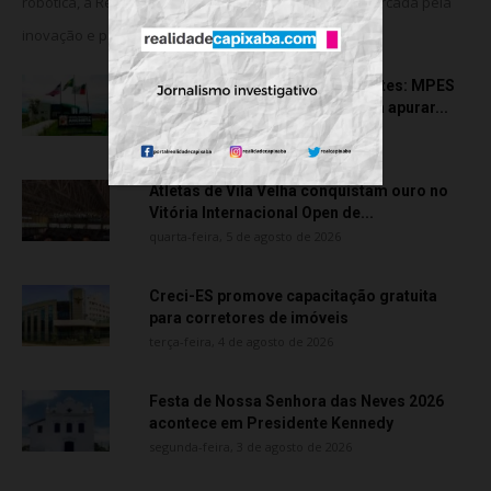
robótica, a Rede Meridional celebra uma trajetória marcada pela
inovação e pela consolidação da...
Transporte particular de pacientes: MPES
aciona Câmara de Anchieta para apurar...
quarta-feira, 5 de agosto de 2026
Atletas de Vila Velha conquistam ouro no
Vitória Internacional Open de...
quarta-feira, 5 de agosto de 2026
Creci-ES promove capacitação gratuita
para corretores de imóveis
terça-feira, 4 de agosto de 2026
Festa de Nossa Senhora das Neves 2026
acontece em Presidente Kennedy
segunda-feira, 3 de agosto de 2026