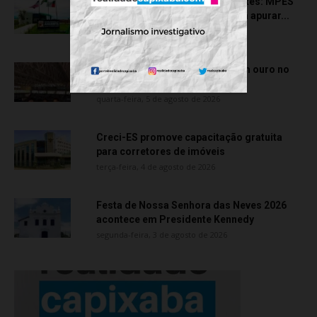
Transporte particular de pacientes: MPES
aciona Câmara de Anchieta para apurar...
quarta-feira, 5 de agosto de 2026
Atletas de Vila Velha conquistam ouro no
Vitória Internacional Open de...
quarta-feira, 5 de agosto de 2026
Creci-ES promove capacitação gratuita
para corretores de imóveis
terça-feira, 4 de agosto de 2026
Festa de Nossa Senhora das Neves 2026
acontece em Presidente Kennedy
segunda-feira, 3 de agosto de 2026