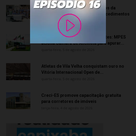
Rede hospitalar celebra seis anos da
cirurgia robótica com 1.845 procedimentos
quinta-feira, 6 de agosto de 2026
Transporte particular de pacientes: MPES
aciona Câmara de Anchieta para apurar...
quarta-feira, 5 de agosto de 2026
Atletas de Vila Velha conquistam ouro no
Vitória Internacional Open de...
quarta-feira, 5 de agosto de 2026
Creci-ES promove capacitação gratuita
para corretores de imóveis
terça-feira, 4 de agosto de 2026