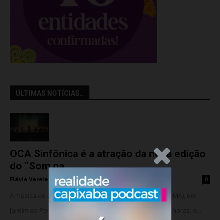
ÚLTIMAS NOTÍCIAS..
OCA Sinfônica é a atração da nova edição
.Anúncio
do “Som na...
Flávia Varela
-
sexta-feira, 7 de agosto de 2026
0
A música de câmara vai ocupar o Instituto Marlin Azul (IMA), em
Jardim da Penha, nesta sexta-feira (07). A partir das 18 horas, o...