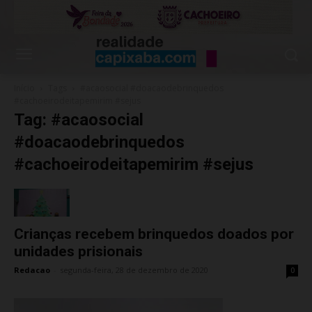
Início
Tags
#acaosocial #doacaodebrinquedos
#cachoeirodeitapemirim #sejus
Tag: #acaosocial
#doacaodebrinquedos
#cachoeirodeitapemirim #sejus
Crianças recebem brinquedos doados por
unidades prisionais
Redacao
-
segunda-feira, 28 de dezembro de 2020
0