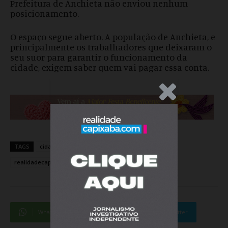
Prefeitura de Anchieta não enviou nenhum
posicionamento.
O espaço segue aberto. A população de Anchieta, e
principalmente os trabalhadores que deixaram o
seu suor para garantir o funcionamento da
cidade, exigem saber quem vai pagar essa conta.
.Anúncio
TAGS
cidades
espírito santo
noticia
política
realidadecapixaba
WhatsApp
Facebook
Twitter