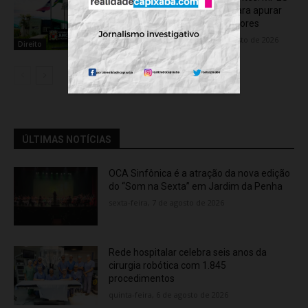
aciona Câmara de Anchieta para apurar
possível uso político de assessores
redação 1
-
quarta-feira, 5 de agosto de 2026
Direito
ÚLTIMAS NOTÍCIAS
OCA Sinfônica é a atração da nova edição
do “Som na Sexta” em Jardim da Penha
sexta-feira, 7 de agosto de 2026
Rede hospitalar celebra seis anos da
cirurgia robótica com 1.845
procedimentos
quinta-feira, 6 de agosto de 2026