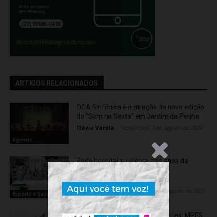
ARTIGOS RELACIONADOS
OCA Sinfônica é a atração da nova edição
do “Som na Sexta” em Jardim da Penha
Flávia Varela
-
sexta-feira, 7 de agosto de 2026
Agenda
.Anúncio
Rede hospitalar celebra seis anos da
cirurgia robótica com 1.845
procedimentos
Flávia Varela
-
quinta-feira, 6 de agosto de 2026
Esporte e Saúde
Transporte particular de pacientes: MPES