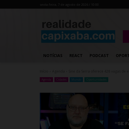
sexta-feira, 7 de agosto de 2026 / 10:00
NOTÍCIAS
REACT
PODCAST
OPOR
Início
Agenda
Sine da Serra oferece 428 vagas de
Agenda
Cidades
Mundo
Oportunidades