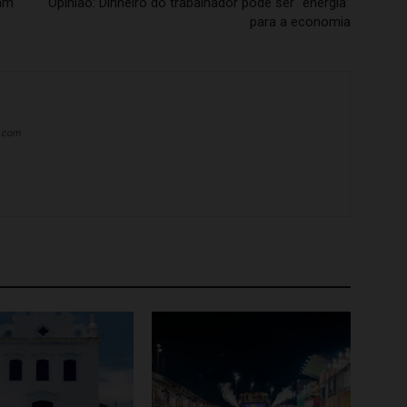
pam
Opinião: Dinheiro do trabalhador pode ser “energia”
para a economia
a.com