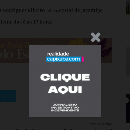
Rodrigues Ribeiro, 5416, Portal de Jacaraípe
eira, das 8 às 17 horas
.Anúncio
Twitter
Próximo artigo