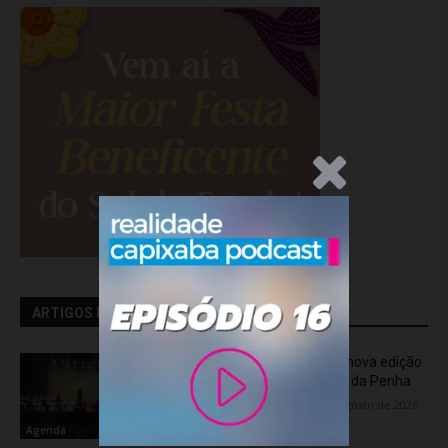
.Anúncio
ARTIGOS RELACIONADOS
OCA Sinfônica é a atração da nova edição
do “Som na Sexta” em Jardim da Penha
Flávia Varela
-
sexta-feira, 7 de agosto de 2026
Agenda