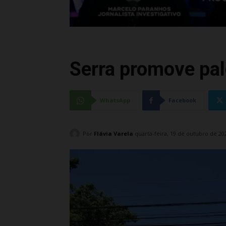
Serra promove pal
WhatsApp
Facebook
Por
Flávia Varela
quarta-feira, 19 de outubro de 20