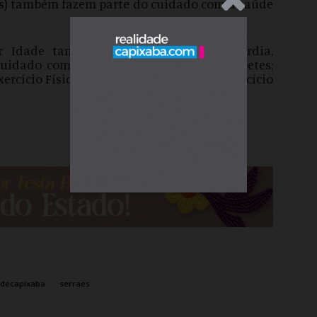
Is) também fazem parte do cuidado com a saúde
r Idade também está inserido no Hiperdia,
uidado com a hipertensão arterial e diabetes;
cício Físico (Proef), com a prática de exercício
adecapixaba
serraes