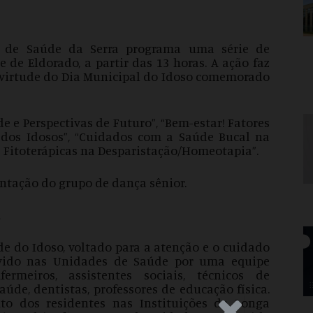
ria de Saúde da Serra programa uma série de
 de Eldorado, a partir das 13 horas. A ação faz
 virtude do Dia Municipal do Idoso comemorado
e e Perspectivas de Futuro”, “Bem-estar! Fatores
dos Idosos”, “Cuidados com a Saúde Bucal na
 e Fitoterápicas na Desparistação/Homeotapia”.
entação do grupo de dança sênior.
a
e do Idoso, voltado para a atenção e o cuidado
lvido nas Unidades de Saúde por uma equipe
ermeiros, assistentes sociais, técnicos de
úde, dentistas, professores de educação física.
 dos residentes nas Instituições de Longa
.Anúncio