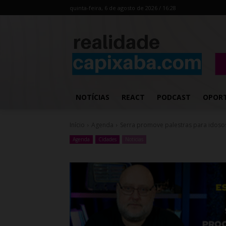
quinta-feira, 6 de agosto de 2026 / 16:28
NOTÍCIAS
REACT
PODCAST
OPOR
Início
Agenda
Serra promove palestras para idoso
Agenda
Cidades
Noticias