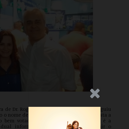
.Anúncio
ra de Dr. Rogério, o PSD de Guarapari conseguiu
do o nome de Rosana Pinheiro como candidata a
to bem votada na eleição de vereadora e é a
stadual informou que Rosana deve assumir o