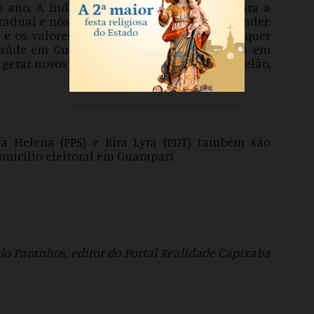
o ano. A indicação do nome de Rosana para a
stadual e nós apoiamos. Rosana vai surpreender.
 os valores religiosos. Rosana disse que quer
 saúde em Guarapari e que está preocupada em
gerar novos postos de trabalho”, disse Marcelão,
ia Helena (PPS) e Bira Lyra (PDT) também são
micílio eleitoral em Guarapari
lo Paranho
s
, editor do Portal Realidade Capixaba