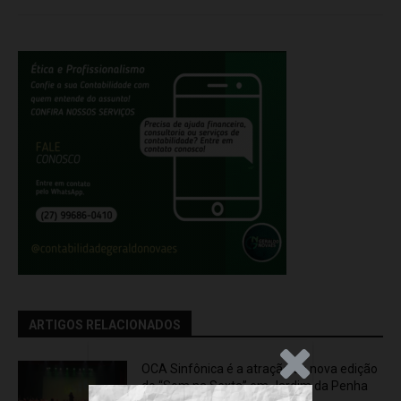
ARTIGOS RELACIONADOS
.Anúncio
OCA Sinfônica é a atração da nova edição
do “Som na Sexta” em Jardim da Penha