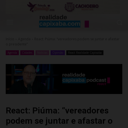
Início
Agenda
React: Piúma: “vereadores podem se juntar e afastar
o presidente”
Agenda
Cidades
Noticias
Opinião
React Realidade Capixaba
React: Piúma: “vereadores
podem se juntar e afastar o