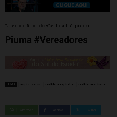
Esse é um React do #RealidadeCapixaba
Piuma #Vereadores
TAGS
espírito santo
realidade capixaba
realidadecapixaba
WhatsApp
Facebook
Twitter