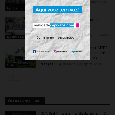
Flávia Varela
-
sexta-feira, 7 de agosto de 2026
Agenda
Rede hospitalar celebra seis anos da
cirurgia robótica com 1.845
procedimentos
Flávia Varela
-
quinta-feira, 6 de agosto de 2026
Esporte e Saúde
Transporte particular de pacientes: MPES
aciona Câmara de Anchieta para apurar
possível uso político de assessores
redação 1
-
quarta-feira, 5 de agosto de 2026
Direito
ÚLTIMAS NOTÍCIAS
OCA Sinfônica é a atração da nova edição