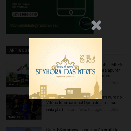
.Anúncio
ARTIGOS RELACIONADOS
Transporte particular de pacientes: MPES
aciona Câmara de Anchieta para apurar
possível uso político de assessores
redação 1
-
quarta-feira, 5 de agosto de 2026
Direito
Atletas de Vila Velha conquistam ouro no
Vitória Internacional Open de Jiu-Jitsu
redação 1
-
quarta-feira, 5 de agosto de 2026
Noticias
Creci-ES promove capacitação gratuita